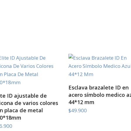
SELECT OPTIONS
Esclava brazalete ID en
acero símbolo medico a
SELECT OPTIONS
ite ID ajustable de
44*12 mm
licona de varios colores
n placa de metal
$
49.900
40*18mm
6.900