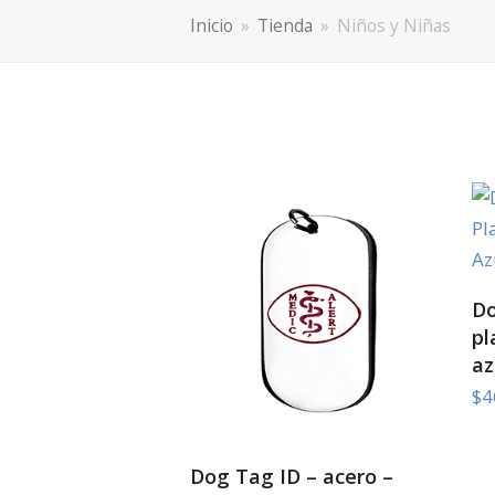
Inicio
»
Tienda
»
Niños y Niñas
Do
pl
az
$
4
SELECT OPTIONS
Dog Tag ID – acero –