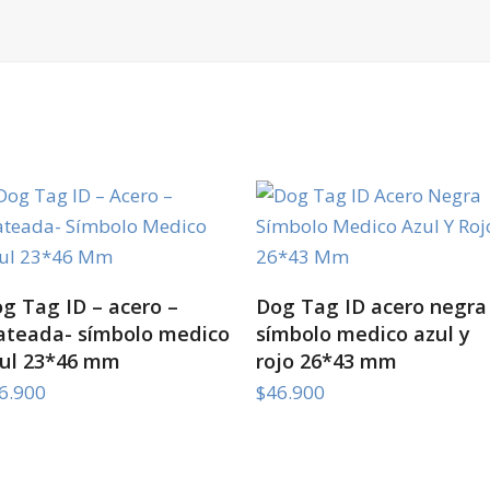
SELECT OPTIONS
SELECT OPTIONS
g Tag ID – acero –
Dog Tag ID acero negra
ateada- símbolo medico
símbolo medico azul y
ul 23*46 mm
rojo 26*43 mm
6.900
$
46.900