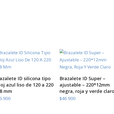
SELECT OPTIONS
SELECT OPTIONS
azalete ID silicona tipo
Brazalete ID Super –
loj azul liso de 120 a 220
ajustable – 220*12mm
18 mm
negra, roja y verde clar
6.900
$
46.900