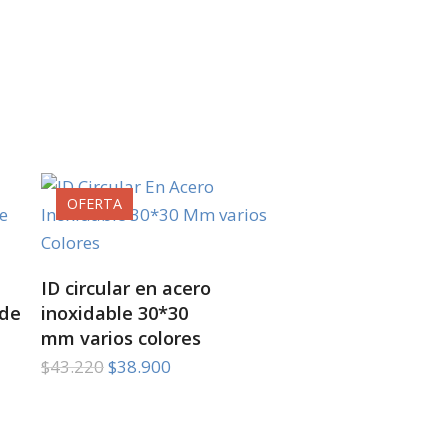
OFERTA
SELECT OPTIONS
ID circular en acero
 de
inoxidable 30*30
mm varios colores
El
El
$
43.220
$
38.900
precio
precio
original
actual
era:
es: