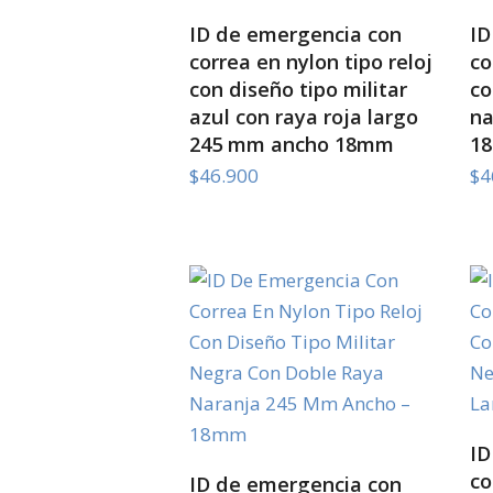
SELECT OPTIONS
ID de emergencia con
ID
correa en nylon tipo reloj
co
con diseño tipo militar
co
azul con raya roja largo
na
245 mm ancho 18mm
1
$
46.900
$
4
ID
co
SELECT OPTIONS
ID de emergencia con