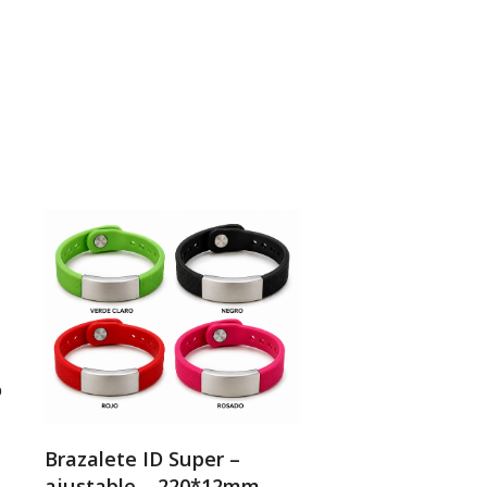
o
SELECT OPTIONS
Brazalete ID Super –
ajustable – 220*12mm