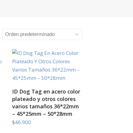
SELECT OPTIONS
ID Dog Tag en acero color
plateado y otros colores
varios tamaños 36*22mm
– 45*25mm – 50*28mm
$
46.900