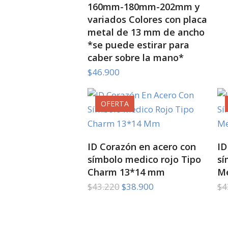
160mm-180mm-202mm y
variados Colores con placa
metal de 13 mm de ancho
*se puede estirar para
caber sobre la mano*
$
46.900
OFERTA
SELECT OPTIONS
ID Corazón en acero con
ID
símbolo medico rojo Tipo
sí
Charm 13*14 mm
M
El
El
$
43.220
$
38.900
$
4
precio
precio
original
actual
era:
es: