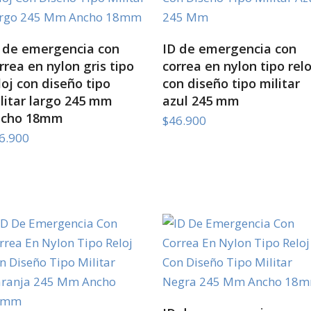
SELECT OPTIONS
SELECT OPTIONS
 de emergencia con
ID de emergencia con
rrea en nylon gris tipo
correa en nylon tipo relo
loj con diseño tipo
con diseño tipo militar
litar largo 245 mm
azul 245 mm
ncho 18mm
$
46.900
6.900
SELECT OPTIONS