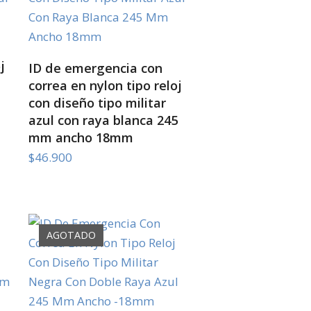
j
SELECT OPTIONS
ID de emergencia con
correa en nylon tipo reloj
con diseño tipo militar
azul con raya blanca 245
mm ancho 18mm
$
46.900
AGOTADO