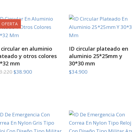
$43.220.
$38.900.
OFERTA
SELECT OPTIONS
SELECT OPTIONS
 circular en aluminio
ID circular plateado en
ateado y otros colores
aluminio 25*25mm y
5*32 mm
30*30 mm
El
El
3.220
$
38.900
$
34.900
precio
precio
original
actual
era:
es:
$43.220.
$38.900.