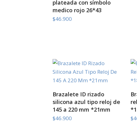
plateada con símbolo
medico rojo 26*43
$
46.900
SELECT OPTIONS
Brazalete ID rizado
Br
silicona azul tipo reloj de
re
145 a 220 mm *21mm
*
$
46.900
$
4