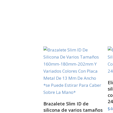
El
si
co
2
SELECT OPTIONS
Brazalete Slim ID de
$
4
silicona de varios tamaños