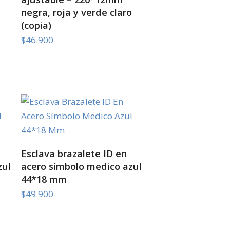
negra, roja y verde claro
(copia)
$
46.900
SELECT OPTIONS
Esclava brazalete ID en
zul
acero símbolo medico azul
44*18 mm
$
49.900