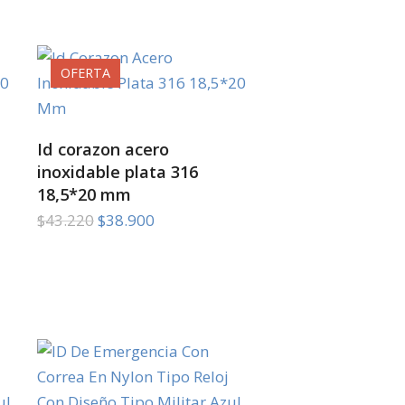
$43.220.
$38.900.
OFERTA
SELECT OPTIONS
Id corazon acero
inoxidable plata 316
18,5*20 mm
El
El
$
43.220
$
38.900
precio
precio
original
actual
era:
es:
$43.220.
$38.900.