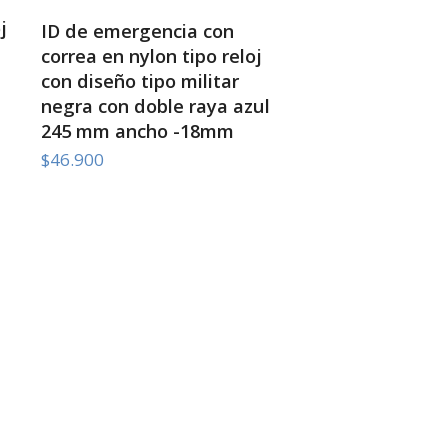
j
LEER MÁS
ID de emergencia con
correa en nylon tipo reloj
con diseño tipo militar
negra con doble raya azul
245 mm ancho -18mm
$
46.900