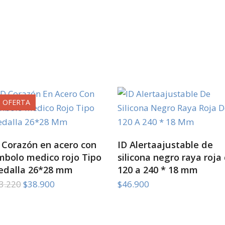
OFERTA
SELECT OPTIONS
SELECT OPTIONS
 Corazón en acero con
ID Alertaajustable de
mbolo medico rojo Tipo
silicona negro raya roja
edalla 26*28 mm
120 a 240 * 18 mm
El
El
3.220
$
38.900
$
46.900
precio
precio
original
actual
era:
es: