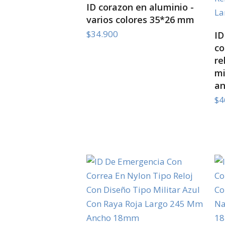
SELECT OPTIONS
ID corazon en aluminio -
varios colores 35*26 mm
$
34.900
ID
co
re
mi
a
$
4