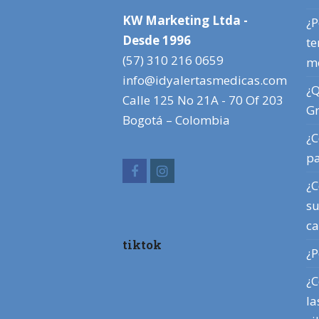
KW Marketing Ltda -
¿P
Desde 1996
te
(57) 310 216 0659
m
info@idyalertasmedicas.com
¿Q
Calle 125 No 21A - 70 Of 203
Gr
Bogotá – Colombia
¿C
pa
Facebook
Instagram
¿C
su
ca
tiktok
¿P
¿C
la