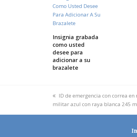
LEER MÁS
Insignia grabada
como usted
desee para
adicionar a su
brazalete
previous
ID de emergencia con correa en n
post:
militar azul con raya blanca 24
I