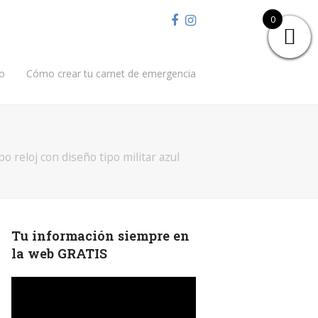
Facebook
Instagram
0
o
Cómo crear tu carnet de emergencia
o reloj con diseño tipo militar azul
Tu información siempre en
la web GRATIS