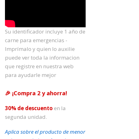
Su identificador incluye 1 año de
carne para emergencias -
Imprímalo y quien lo auxilie
puede ver toda la informacion
que registre en nuestra web
para ayudarle mejor
🎉 ¡Compra 2 y ahorra!
30% de descuento
en la
segunda unidad.
Aplica sobre el producto de menor