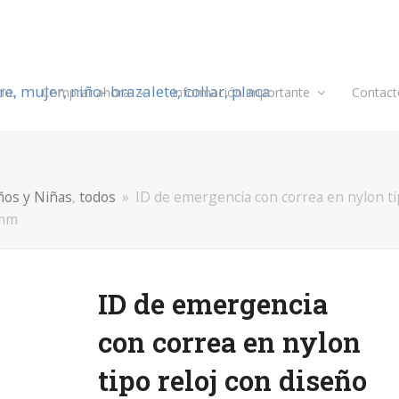
cio.
Comprar ahora
Información importante
Contact
ños y Niñas
,
todos
»
ID de emergencia con correa en nylon tip
8mm
ID de emergencia
con correa en nylon
tipo reloj con diseño