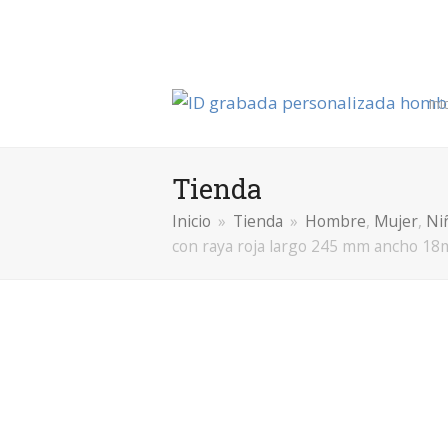
Ini
Tienda
Inicio
»
Tienda
»
Hombre
,
Mujer
,
Ni
con raya roja largo 245 mm ancho 1