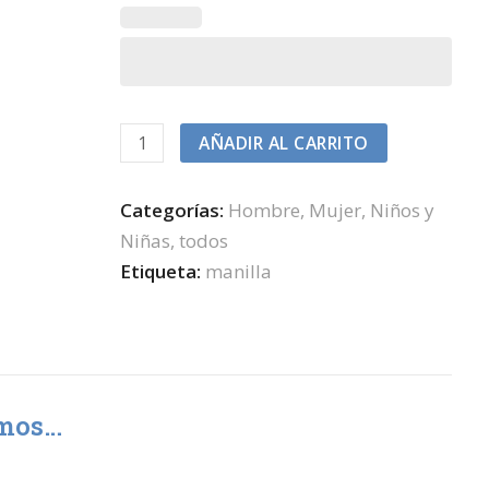
ID
AÑADIR AL CARRITO
de
emergencia
Categorías:
Hombre
,
Mujer
,
Niños y
con
Niñas
,
todos
correa
Etiqueta:
manilla
en
nylon
tipo
reloj
con
amos…
diseño
tipo