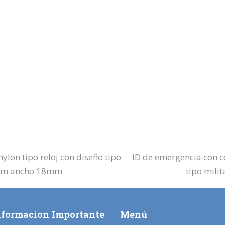
militar
azul
con
raya
roja
largo
245
mm
ancho
18mm
cantidad
next
ylon tipo reloj con diseño tipo
ID de emergencia con co
post:
5 mm ancho 18mm
tipo mil
nformacion Importante
Menú