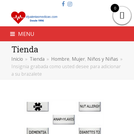
Facebook
Instagram
0
MENU
Tienda
Inicio
»
Tienda
»
Hombre
,
Mujer
,
Niños y Niñas
»
Insignia grabada como usted desee para adicionar
a su brazalete