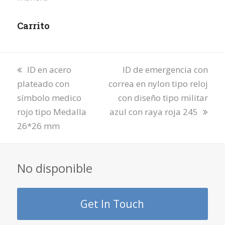
Carrito
previous
next
ID en acero
ID de emergencia con
post:
post:
plateado con
correa en nylon tipo reloj
símbolo medico
con diseño tipo militar
rojo tipo Medalla
azul con raya roja 245
26*26 mm
No disponible
Get In Touch