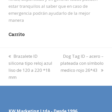
estar tranquilos al saber que en caso de
emergencia podrán ayudarlo de la mejor
manera
Carrito
previous
next
Brazalete ID
Dog Tag ID – acero –
post:
post:
silicona tipo reloj azul
plateada con símbolo
liso de 120 a 220 *18
medico rojo 26*43
mm
KW Marketing Ltda - Desde 1996