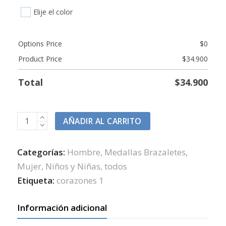
Elije el color
Options Price
$
0
Product Price
$
34.900
Total
$
34.900
ID
AÑADIR AL CARRITO
corazon
en
Categorías:
Hombre
,
Medallas Brazaletes
,
aluminio
Mujer
,
Niños y Niñas
,
todos
-
Etiqueta:
corazones 1
varios
colores
Información adicional
35*26