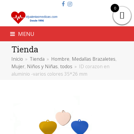
Facebook
Instagram
0
MENU
Tienda
Inicio
»
Tienda
»
Hombre
,
Medallas Brazaletes
,
Mujer
,
Niños y Niñas
,
todos
»
ID corazon en
aluminio -varios colores 35*26 mm