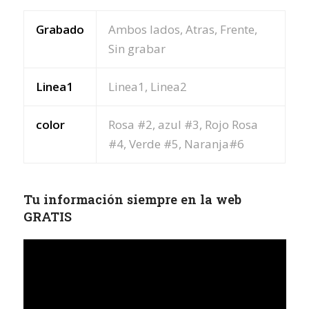
mm
cantidad
Grabado
Ambos lados, Atras, Frente,
Sin grabar
Linea1
Linea1, Linea2
color
Rosa #2, azul #3, Rojo Rosa
#4, Verde #5, Naranja#6
Tu información siempre en la web
GRATIS